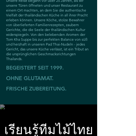
Unsere Reise begann vor über 25 Jahren, als wir
unsere Türen öffneten und unser Restaurant zu
einem Ort machten, an dem Sie die authentische
Vielfalt der thailändischen Küche in all ihrer Pracht
erleben können. Unsere Köche, stolze Bewahrer
von überlieferten Familienrezepten, zaubern
Gerichte, die die Seele der thailändischen Kultur
widerspiegeln. Von den belebenden Aromen der
Tom Kha Suppe bis zur perfekten Balance von süß
und herzhaft in unseren Pad Thai-Nudeln - jedes
Gericht, das unsere Küche verlässt, ist ein Tribut an
die ursprünglichen Geschmacksrichtungen
Thailands.
BEGEISTERT SEIT 1999.
OHNE GLUTAMAT.
FRISCHE ZUBEREITUNG.
เรียนรู้ทีมไม้ไทย