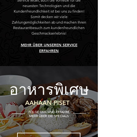
Service wider, auch die Vorliebe für die
neuesten Technologien und die
Kundenfreundlichkeit ist bei uns zu finden!
Somit decken wir viele
Zahlungsmöglichkeiten ab und machen Ihren
Restaurantbesuch zum kundenfreundlichen
Geschmackserlebnis!
MEHR ÜBER UNSEREN SERVICE
ERFAHREN
อาหารพิเศษ
AAHAAN PISET
FOLGE UNS UND ERFAHRE
MEHR ÜBER DIE SPECIALS