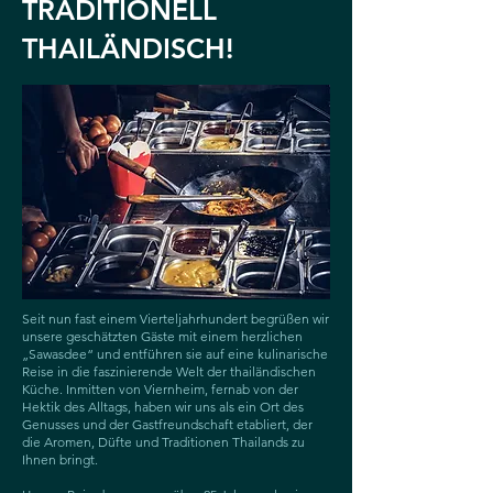
TRADITIONELL
THAILÄNDISCH!
Seit nun fast einem Vierteljahrhundert begrüßen wir
unsere geschätzten Gäste mit einem herzlichen
„Sawasdee“ und entführen sie auf eine kulinarische
Reise in die faszinierende Welt der thailändischen
Küche. Inmitten von Viernheim, fernab von der
Hektik des Alltags, haben wir uns als ein Ort des
Genusses und der Gastfreundschaft etabliert, der
die Aromen, Düfte und Traditionen Thailands zu
Ihnen bringt.