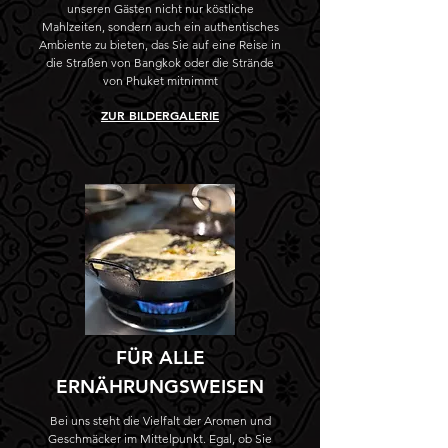
unseren Gästen nicht nur köstliche
Mahlzeiten, sondern auch ein authentisches
Ambiente zu bieten, das Sie auf eine Reise in
die Straßen von Bangkok oder die Strände
von Phuket mitnimmt
ZUR BILDERGALERIE
FÜR ALLE
ERNÄHRUNGSWEISEN
Bei uns steht die Vielfalt der Aromen und
Geschmäcker im Mittelpunkt. Egal, ob Sie