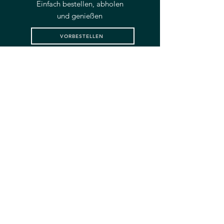
Einfach bestellen, abholen
und genießen
VORBESTELLEN
LIEFERSERVICE
Wir bringen Ihnen Ihre
Lieblingsgerichte direkt
nach Hause
LIEFERN LASSEN