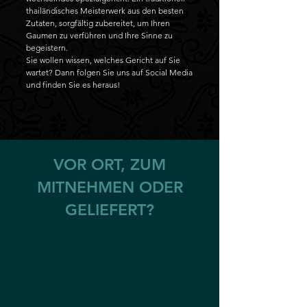
thailändisches Meisterwerk aus den besten
Zutaten, sorgfältig zubereitet, um Ihren
Gaumen zu verführen und Ihre Sinne zu
begeistern.
Sie wollen wissen, welches Gericht auf Sie
wartet? Dann folgen Sie uns auf Social Media
und finden Sie es heraus!
VOR ORT, ZUM
MITNEHMEN ODER
GELIEFERT?