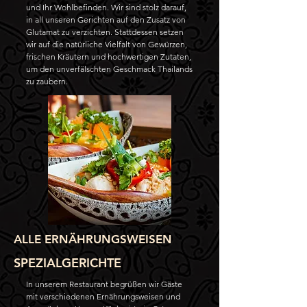
und Ihr Wohlbefinden. Wir sind stolz darauf,
in all unseren Gerichten auf den Zusatz von
Glutamat zu verzichten. Stattdessen setzen
wir auf die natürliche Vielfalt von Gewürzen,
frischen Kräutern und hochwertigen Zutaten,
um den unverfälschten Geschmack Thailands
zu zaubern.
ALLE ERNÄHRUNGSWEISEN
SPEZIALGERICHTE
In unserem Restaurant begrüßen wir Gäste
mit verschiedenen Ernährungsweisen und